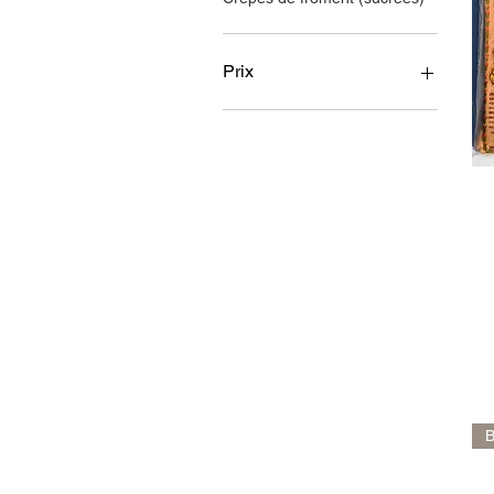
Prix
2 €
4 €