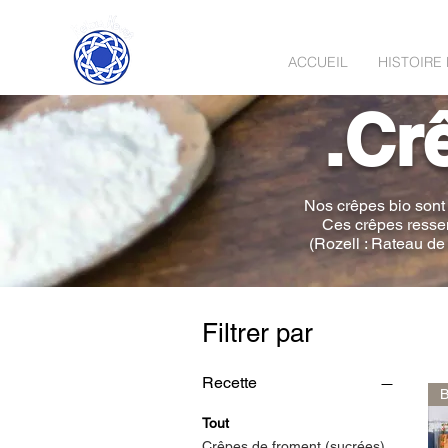
Les crêpes
de Bretagne.
ACCUEIL
HISTOIRE 
.Cr
Nos crêpes bio sont 
Ces crêpes ressemb
(Rozell : Rateau de 
Filtrer par
Recette
Tout
Crêpes de froment (sucrées)