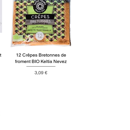
t
12 Crêpes Bretonnes de
Aperçu rapide
froment BIO Keltia Nevez
Prix
3,09 €