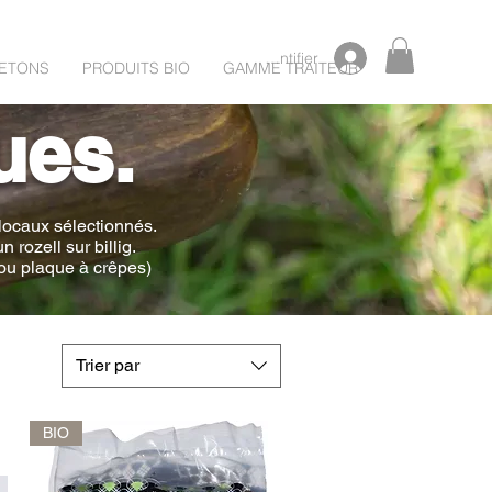
S'identifier
RETONS
PRODUITS BIO
GAMME TRAITEUR
ues.
 locaux sélectionnés.
 rozell sur billig.
e ou plaque à crêpes)
Trier par
BIO