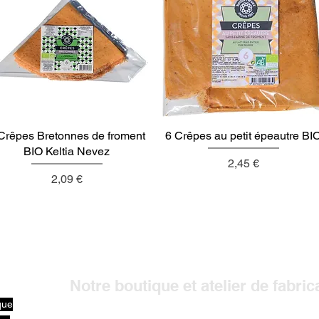
Crêpes Bretonnes de froment
Aperçu rapide
6 Crêpes au petit épeautre BI
Aperçu rapide
BIO Keltia Nevez
Prix
2,45 €
Prix
2,09 €
Notre boutique et atelier de fabric
que