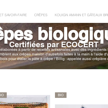
ET SAVOIR-FAIRE
CRÊPES
KOUIGN AMANN ET GÂTEAUX B
êpes biologiq
Certifiées par ECOCERT
élaborées à partir de recettes artisanales avec des ingrédients
lent aux crêpes maison d'autrefois faites à la main à l'aide d'un
bois pour étaler la pâte à crêpe / Billig : appelée aussi crêpièr
BIO
BIO