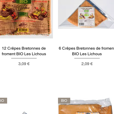
12 Crêpes Bretonnes de
Aperçu rapide
6 Crêpes Bretonnes de fromen
Aperçu rapide
froment BIO Les Lichous
BIO Les Lichous
Prix
Prix
3,09 €
2,09 €
BIO
BIO